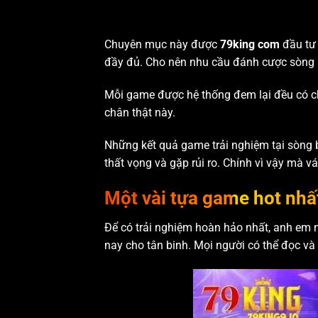
Chuyên mục này được
79king com
đầu tư 
đầy đủ. Cho nên nhu cầu đánh cược sòng b
Mỗi game được hệ thống đem lại đều có ch
chân thật này.
Những kết quả game trải nghiệm tại sòng 
thất vọng và gặp rủi ro. Chính vì vậy mà v
Một vài tựa game hot nhấ
Để có trải nghiệm hoàn hảo nhất, anh em 
nay cho tân binh. Mọi người có thể đọc và