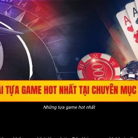
Những tựa game hot nhất