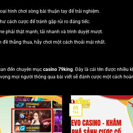
oại hình chơi sòng bài thuận tay để trải nghiệm.
như cách cược để tránh gặp rủi ro đáng tiếc.
 phải thật mạnh, tải nhanh và trình duyệt mượt.
 đề thắng thua, hãy chơi một cách thoải mái nhất.
 quan đến chuyên mục
casino 79king
. Đây là cái tên được nhiều
y vọng mọi người thông qua bài viết sẽ đánh cược một cách hoà
05
Th4