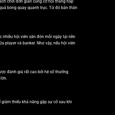
cách chơi đơn giản cùng cơ hội thắng hấp
a quả bóng quay quanh trục. Từ đó bản thân
 nhiều hội viên săn đón mỗi ngày tại nền
a player và banker. Như vậy, nếu hội viên
ược đánh giá rất cao bởi hệ số thưởng
lớn.
ể giảm thiểu khả năng gặp sự cố sau khi