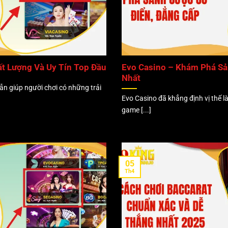
t Lượng Và Uy Tín Top Đầu
Evo Casino – Khám Phá Sả
Nhất
n giúp người chơi có những trải
Evo Casino đã khẳng định vị thế 
game [...]
05
Th4