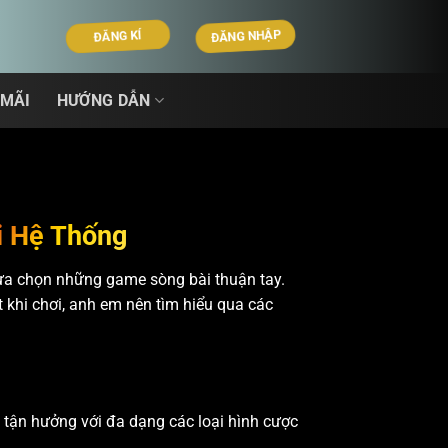
ĐĂNG NHẬP
ĐĂNG KÍ
 MÃI
HƯỚNG DẪN
i Hệ Thống
ựa chọn những game sòng bài thuận tay.
 khi chơi, anh em nên tìm hiểu qua các
 tận hưởng với đa dạng các loại hình cược