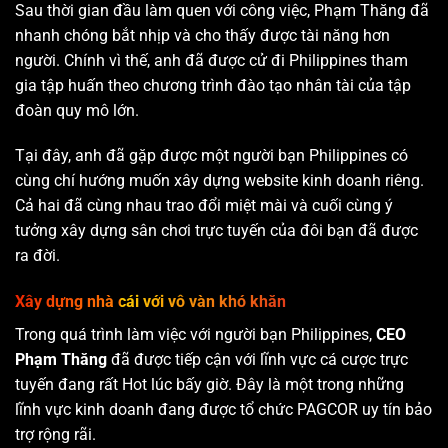
Sau thời gian đầu làm quen với công việc, Phạm Thăng đã
nhanh chóng bắt nhịp và cho thấy được tài năng hơn
người. Chính vì thế, anh đã được cử đi Philippines tham
gia tập huấn theo chương trình đào tạo nhân tài của tập
đoàn quy mô lớn.
Tại đây, anh đã gặp được một người bạn Philippines có
cùng chí hướng muốn xây dựng website kinh doanh riêng.
Cả hai đã cùng nhau trao đổi miệt mài và cuối cùng ý
tưởng xây dựng sân chơi trực tuyến của đôi bạn đã được
ra đời.
Xây dựng nhà cái với vô vàn khó khăn
Trong quá trình làm việc với người bạn Philippines,
CEO
Phạm Thăng
đã được tiếp cận với lĩnh vực cá cược trực
tuyến đang rất Hot lúc bấy giờ. Đây là một trong những
lĩnh vực kinh doanh đang được tổ chức PAGCOR uy tín bảo
trợ rộng rãi.