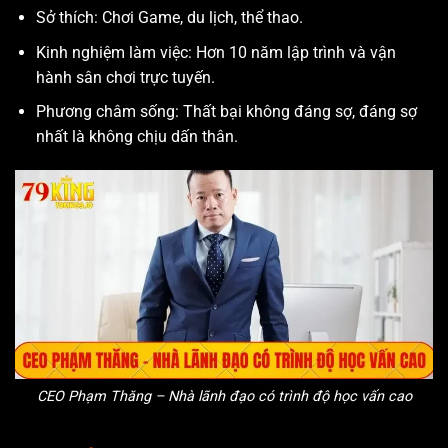
Sở thích: Chơi Game, du lịch, thể thao.
Kinh nghiệm làm việc: Hơn 10 năm lập trình và vận
hành sân chơi trực tuyến.
Phương châm sống: Thất bại không đáng sợ, đáng sợ
nhất là không chịu dấn thân.
CEO Phạm Thăng – Nhà lãnh đạo có trình độ học vấn cao