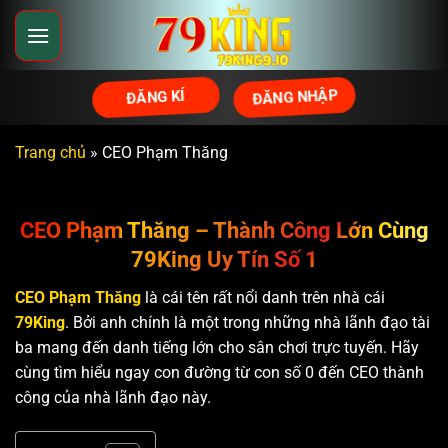
Bỏ
qua
nội
dung
ĐĂNG NHẬP
ĐĂNG KÍ
Trang chủ
»
CEO Phạm Thăng
CEO Phạm Thăng – Thành Công Lớn Cùng
79King Uy Tín Số 1
CEO Phạm Thăng
là cái tên rất nổi danh trên nhà cái
79King
. Bởi anh chính là một trong những nhà lãnh đạo tài
ba mang đến danh tiếng lớn cho sân chơi trực tuyến. Hãy
cùng tìm hiểu ngay con đường từ con số 0 đến CEO thành
công của nhà lãnh đạo này.