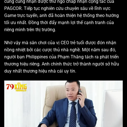
cùng cũng nhận được thư ngỏ chấp nhận cộng tác của
PAGCOR. Tiếp tục nghiên cứu chuyên sâu về lĩnh vực
Game trực tuyến, anh đã hoàn thiện hệ thống theo hướng
tối ưu nhất. Đồng thời đẩy mạnh lợi thế cạnh tranh của
riêng mình trên thị trường.
Nhờ vậy mà sân chơi của vị CEO trẻ tuổi được đón nhận
nồng nhiệt bởi các cược thủ nhà nghề. Một năm sau đó,
người bạn Philippines của Phạm Thăng tách ra phát triển
thương hiệu riêng. Anh chính thức trở thành người sở hữu
duy nhất thương hiệu nhà cái uy tín.