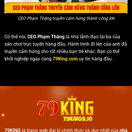
CEO Phạm Thăng truyền cảm hứng thành công lớn
Có thể nói,
CEO Phạm Thăng
là nhà lãnh đạo tài ba của
sân chơi trực tuyến hàng đầu. Hành trình đi lên của anh đã
truyền cảm hứng cho rất nhiều bạn trẻ khác. Bạn có thể
khởi nghiệp ngay cùng
79King com
uy tín hàng đầu.
79KING
là trang web đại lý chính thức và duy nhất của
nhà